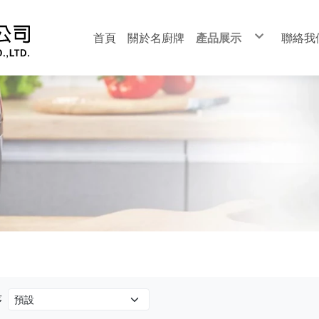
首頁
關於名廚牌
產品展示
聯絡我
安全爐系列
崁入爐系列
熱水器系列
安全單口爐
營業用瓦斯炊飯器
智慧瓦斯炊飯器
電子煮飯鍋
排油煙機系列
瓦斯爐零組件
熱水器零組件
瓦斯炊飯器零組件
電鍋零組件
油炸機零組件
序