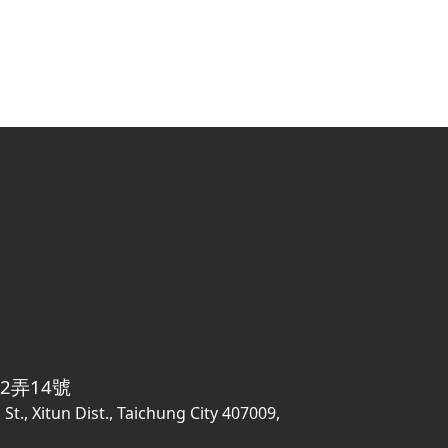
2弄14號
g St., Xitun Dist., Taichung City 407009,