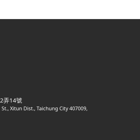
2弄14號
g St., Xitun Dist., Taichung City 407009,