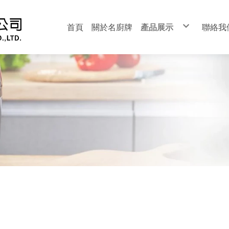
首頁
關於名廚牌
產品展示
聯絡我
安全爐系列
崁入爐系列
熱水器系列
安全單口爐
營業用瓦斯炊飯器
智慧瓦斯炊飯器
電子煮飯鍋
排油煙機系列
瓦斯爐零組件
熱水器零組件
瓦斯炊飯器零組件
電鍋零組件
油炸機零組件