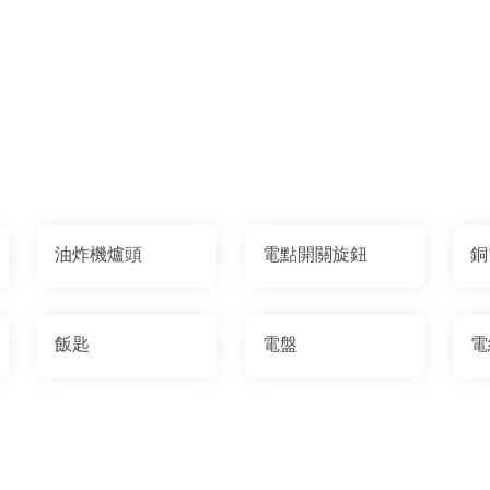
油炸機爐頭
電點開關旋鈕
銅
飯匙
電盤
電